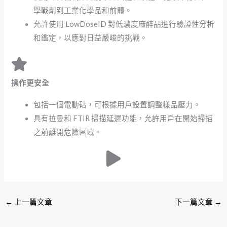
學戰劑到工業化學品和前體。
允許使用 LowDoseID 對低濃度麻醉品進行驗證性分析
和鑑定，以應對日益嚴峻的挑戰。
操作更安全
包括一個電動砧，可根據用戶設置調整樣品壓力。
具有拉曼和 FTIR 掃描延遲功能，允許用戶在開始掃描
之前離開危險區域。
←
上一篇文章
下一篇文章
→