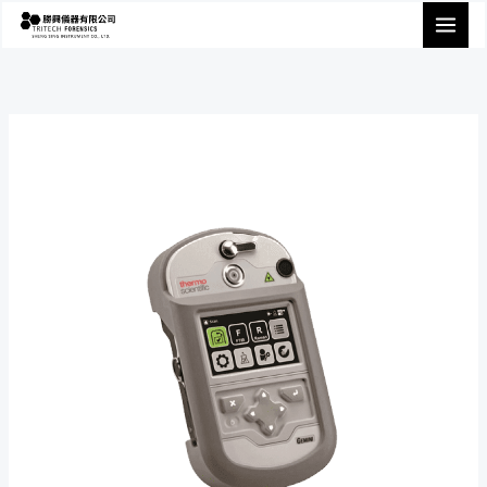
跳
至
主
要
內
容