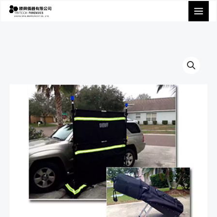
跳
至
主
要
內
容