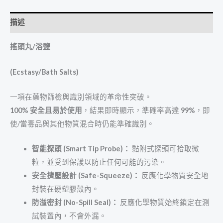
描述
搖頭丸
/
浴鹽
(Ecstasy/Bath Salts)
一項在藥物篩檢與識別領域的革命性突破。
100%
安全且易於使用
，結果即時顯示，準確率高達
99%
，即
使/當毒品與其他物質混合時仍能準確識別。
智能探頭
(Smart Tip Probe)
：
黏附式探頭可拾取微
粒，並受到保護以防止任何可能的污染。
安全擠壓設計
(Safe-Squeeze)
：
反應化學物質安全地
封裝在硬塑膠殼內。
防溢密封
(No-Spill Seal)
：
反應化學物質始終鎖定在測
試裝置內，不會外漏。