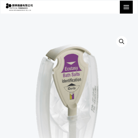
跳
至
主
要
內
容