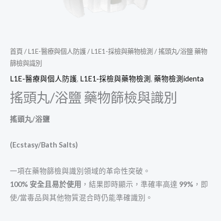
首頁
/
L1E-醫療與個人防護
/
L1E1-採檢與藥物檢測
/ 搖頭丸/浴鹽 藥物
篩檢與識別
L1E-醫療與個人防護
,
L1E1-採檢與藥物檢測
,
藥物檢測identa
搖頭丸/浴鹽 藥物篩檢與識別
搖頭丸
/
浴鹽
(Ecstasy/Bath Salts)
一項在藥物篩檢與識別領域的革命性突破。
100%
安全且易於使用
，結果即時顯示，準確率高達
99%
，即
使/當毒品與其他物質混合時仍能準確識別。