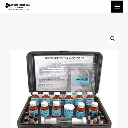
跳
至
主
要
內
容