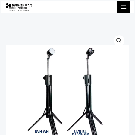
跳
至
主
要
內
容