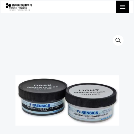
跳
至
主
要
內
容