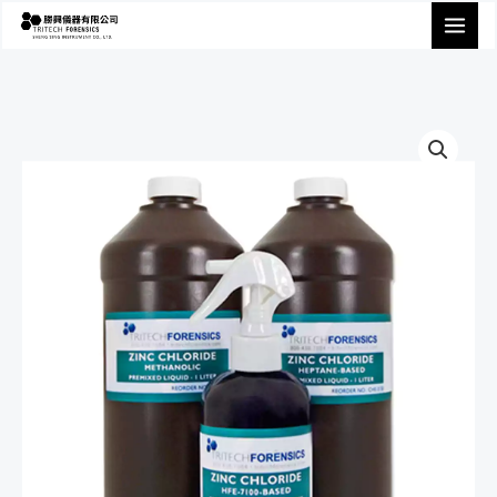
跳
至
主
要
內
容