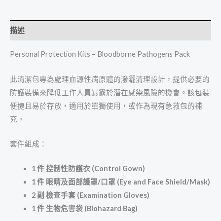
描述
Personal Protection Kits – Bloodborne Pathogens Pack
此清潔包專為處理血源性病原體的潑灑清理設計，提供必要的
防護裝備來降低工作人員暴露於潛在感染風險的機會。該包裝
便捷且易於存放，適用於單獨使用，或作為現有急救包的補
充。
套件組成：
1
件
控制性防護衣
(Control Gown)
1
件
眼睛及面部護罩
/
口罩
(Eye and Face Shield/Mask)
2
副
檢查手套
(Examination Gloves)
1
件
生物危害袋
(Biohazard Bag)