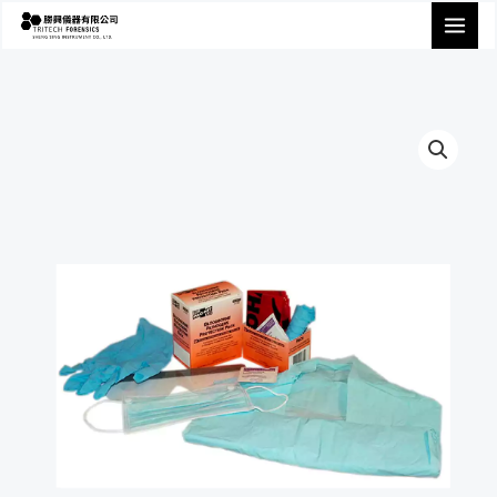
跳
至
主
要
內
容