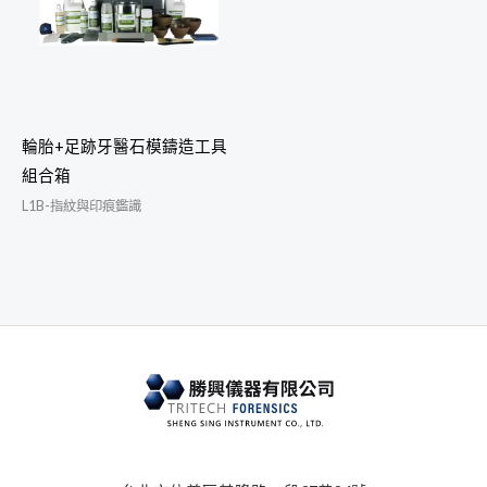
輪胎+足跡牙醫石模鑄造工具
組合箱
L1B-指紋與印痕鑑識