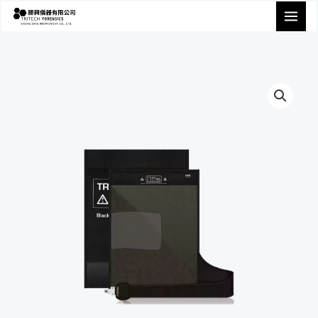
跳
至
主
要
內
容