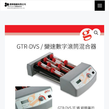
跳
至
主
要
內
容