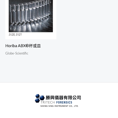
Horiba ABX®杯或皿
Globe-Scientific