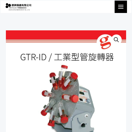
跳
至
主
要
內
容