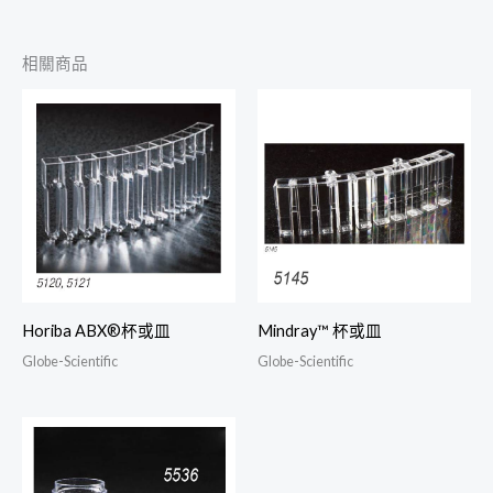
相關商品
Horiba ABX®杯或皿
Mindray™ 杯或皿
Globe-Scientific
Globe-Scientific