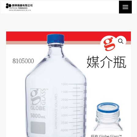
跳
至
主
要
內
容