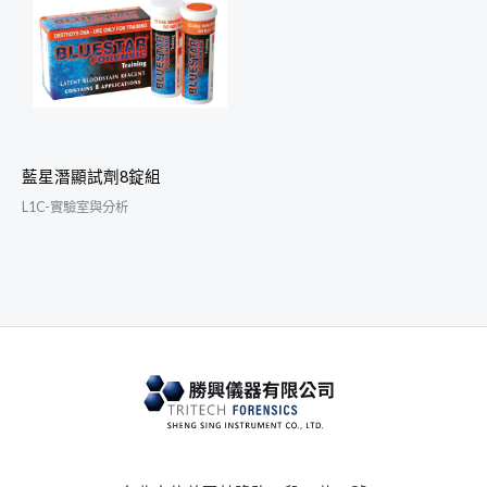
藍星潛顯試劑8錠組
L1C-實驗室與分析