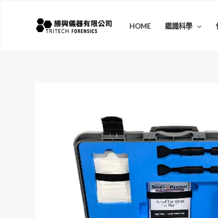
跳
至
HOME
鑑識科學
主
要
內
容