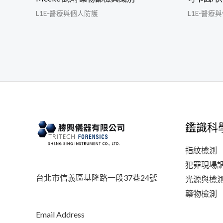
L1E-醫療與個人防護
L1E-醫療
鑑識科
指紋檢測
犯罪現場
台北市信義區基隆路一段37巷24號
光源與檢
藥物檢測
Email Address