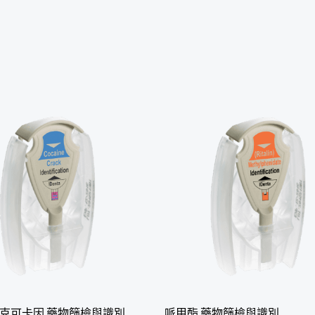
快克可卡因 藥物篩檢與識別
哌甲酯 藥物篩檢與識別