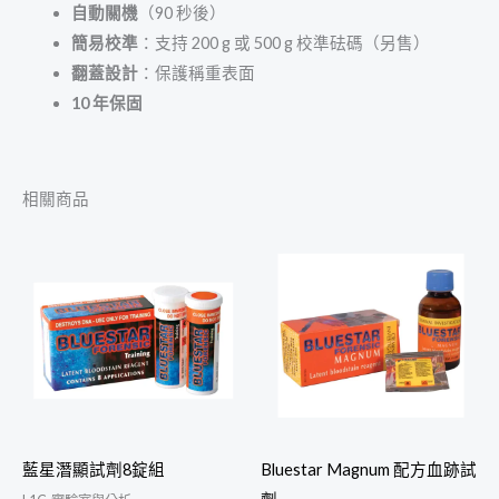
自動關機
（90 秒後）
簡易校準
：支持 200 g 或 500 g 校準砝碼（另售）
翻蓋設計
：保護稱重表面
10 年保固
相關商品
藍星潛顯試劑8錠組
Bluestar Magnum 配方血跡試