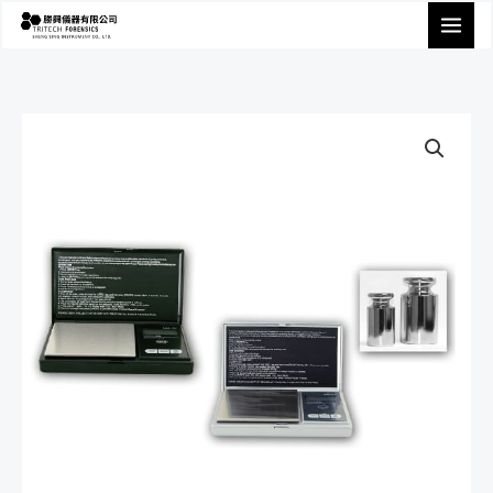
跳
至
主
要
內
容