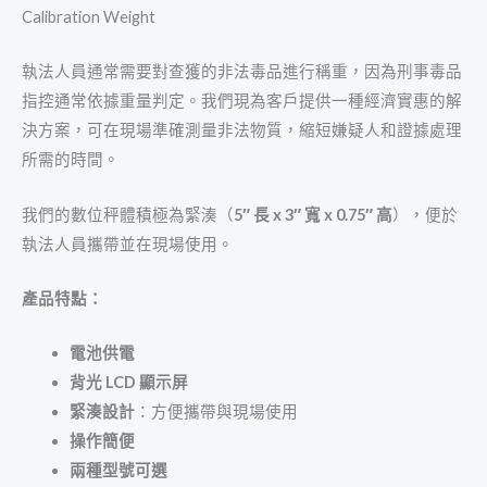
Calibration Weight
執法人員通常需要對查獲的非法毒品進行稱重，因為刑事毒品
指控通常依據重量判定。我們現為客戶提供一種經濟實惠的解
決方案，可在現場準確測量非法物質，縮短嫌疑人和證據處理
所需的時間。
我們的數位秤體積極為緊湊（
5″ 長 x 3″ 寬 x 0.75″ 高
），便於
執法人員攜帶並在現場使用。
產品特點：
電池供電
背光 LCD 顯示屏
緊湊設計
：方便攜帶與現場使用
操作簡便
兩種型號可選