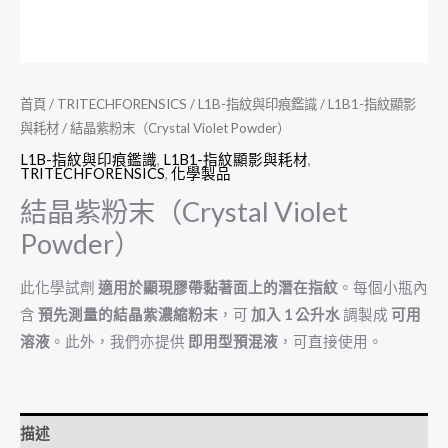
首頁
/
TRITECHFORENSICS
/
L1B-指紋與印痕鑑識
/
L1B1-指紋顯影
與耗材
/ 結晶紫粉末（Crystal Violet Powder）
L1B-指紋與印痕鑑識
,
L1B1-指紋顯影與耗材
,
TRITECHFORENSICS
,
化學製品
結晶紫粉末（Crystal Violet
Powder）
此化學試劑
適用於顯現膠帶黏著面上的潛在指紋
。每個小瓶內
含
預先測量的結晶紫濃縮粉末
，可
加入 1 公升水
調製成
可用
溶液
。此外，我們亦提供
即用型預混液
，可直接使用。
描述