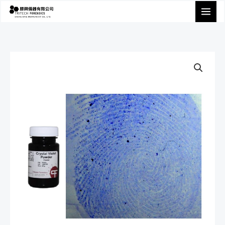
跳
至
主
要
內
容