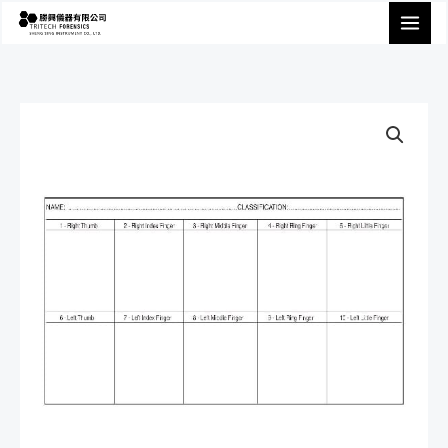
跳
至
主
要
內
容