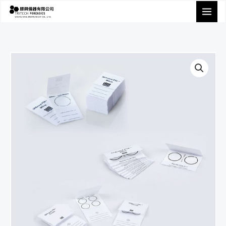
跳
至
主
要
內
容