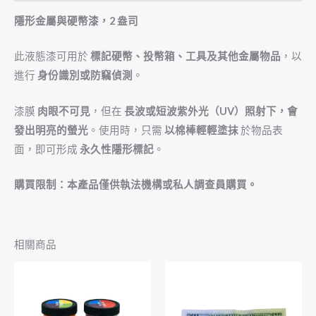
隱形金屬與硬幣漆，2 盎司
此液態漆可用於
標記硬幣、投幣箱、工具及其他金屬物品
，以
進行
身份識別或防竊偵測
。
漆膜
肉眼不可見
，但在
長波或短波紫外光（UV）照射下，會
發出明亮的螢光
。使用時，只需
以棉棒輕輕塗抹
於物品表
面，即可形成
永久性隱形標記
。
購買限制：本產品僅供執法機構或私人調查員購買。
相關商品