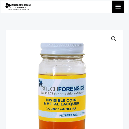
跳
至
主
要
內
容