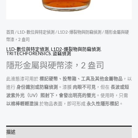
首頁
/
L1D-數位與特定偵測
/
L1D2-爆裂物與防竊偵測
/ 隱形金屬與硬
幣漆，2 盎司
L1D-數位與特定偵測
,
L1D2-爆裂物與防竊偵測
,
TRITECHFORENSICS
,
盜竊偵測
隱形金屬與硬幣漆，2 盎司
此液態漆可用於
標記硬幣、投幣箱、工具及其他金屬物品
，以
進行
身份識別或防竊偵測
。漆膜
肉眼不可見
，但在
長波或短
波紫外光（UV）照射下，會發出明亮的螢光
。使用時，只需
以棉棒輕輕塗抹
於物品表面，即可形成
永久性隱形標記
。
描述