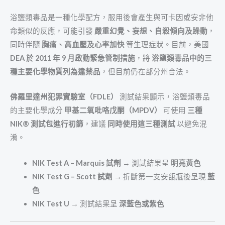
浴鹽類毒品是一種化學配方，服用後會產生與可卡因或安非他
命類似的反應，可能引發
嚴重幻覺、妄想、自殺傾向及躁動
，
同時伴隨
胸痛、高血壓及心率加快
等生理症狀。目前，美國
DEA 於 2011 年 9 月啟動緊急管制措施
，將
浴鹽類毒品中的三
種主要化學物質列為違禁品
，但目前仍在部分州合法。
佛羅里達州犯罪實驗室（FDLE）
測試結果顯示，浴鹽類毒品
的主要化學成分
甲基二氧吡咯戊酮（MPDV）
可使用
三種
NIK® 測試包進行初篩
，建議
同時使用這三種測試
以避免混
淆。
NIK Test A – Marquis 試劑
→ 測試結果呈
明亮黃色
NIK Test G – Scott 試劑
→ 折斷第一支安瓿瓶後呈現
藍
色
NIK Test U
→ 測試結果呈
深藍色或紫色