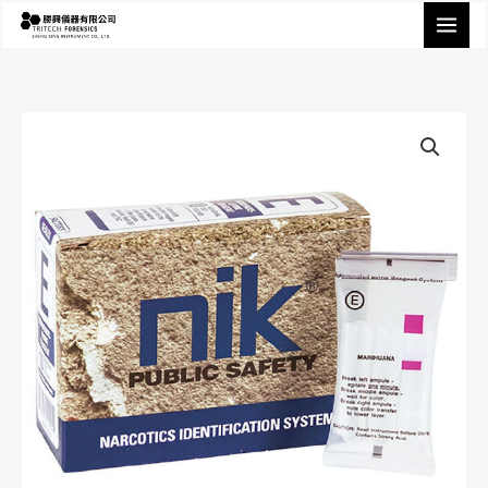
跳
至
主
要
內
容