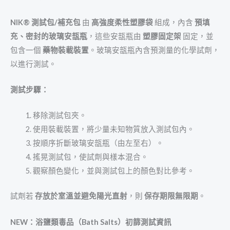
NIK® 測試包/補充包
由
高強度柔性塑膠袋
組成，內含
預填
充、密封的玻璃安瓿瓶
，這些安瓿瓶由
塑膠固定架
固定，並
包含一個
藥物裝載裝置
。玻璃安瓿瓶內含預測量的化學試劑，
以進行測試。
測試步驟：
移除測試包夾。
使用裝載裝置，將少量未知物質放入測試包內。
按順序折斷玻璃安瓿瓶（由左至右）。
搖晃測試包，使試劑與樣本混合。
觀察顏色變化，並與測試包上的顏色對比參考。
試劑若
存放於室溫並避免陽光直射
，則
保存期限無限期
。
NEW：浴鹽類毒品（Bath Salts）初篩測試資訊