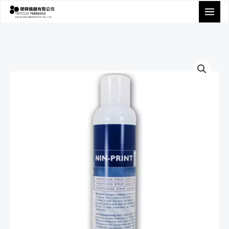
跳
至
主
要
內
容