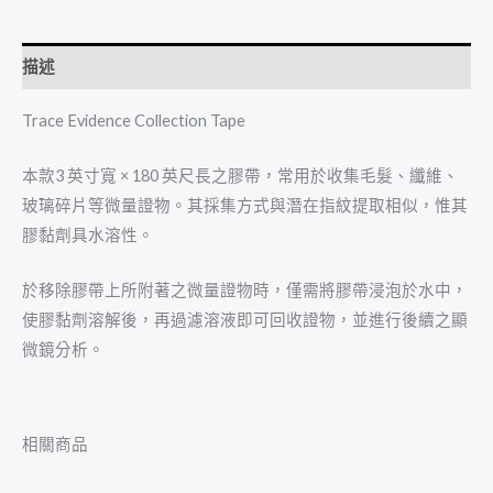
描述
Trace Evidence Collection Tape
本款3 英寸寬 × 180 英尺長之膠帶，常用於收集毛髮、纖維、
玻璃碎片等微量證物。其採集方式與潛在指紋提取相似，惟其
膠黏劑具水溶性。
於移除膠帶上所附著之微量證物時，僅需將膠帶浸泡於水中，
使膠黏劑溶解後，再過濾溶液即可回收證物，並進行後續之顯
微鏡分析。
相關商品