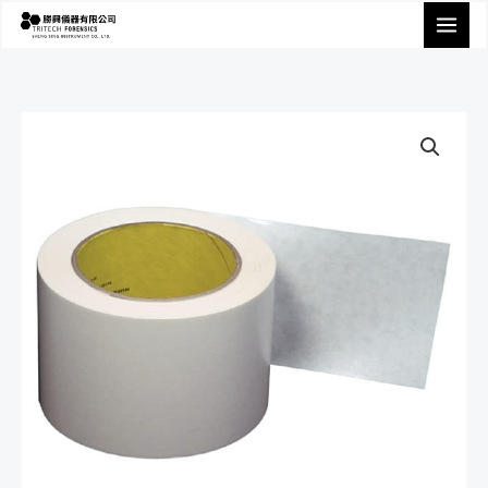
跳
至
主
要
內
容