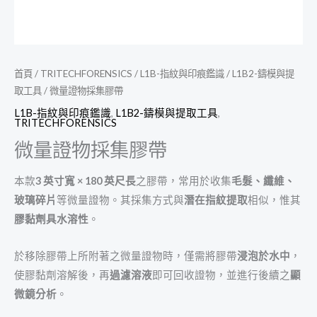
首頁
/
TRITECHFORENSICS
/
L1B-指紋與印痕鑑識
/
L1B2-鑄模與提
取工具
/ 微量證物採集膠帶
L1B-指紋與印痕鑑識
,
L1B2-鑄模與提取工具
,
TRITECHFORENSICS
微量證物採集膠帶
本款
3 英寸寬 × 180 英尺長
之膠帶，常用於收集
毛髮、纖維、
玻璃碎片
等微量證物。其採集方式與
潛在指紋提取
相似，惟其
膠黏劑具水溶性
。
於移除膠帶上所附著之微量證物時，僅需將膠帶
浸泡於水中
，
使膠黏劑溶解後，再
過濾溶液
即可回收證物，並進行後續之
顯
微鏡分析
。