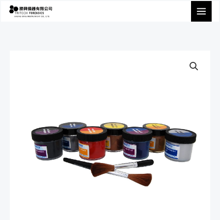
跳
至
主
要
內
容