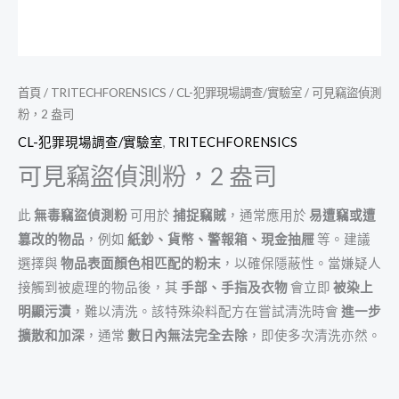
首頁
/
TRITECHFORENSICS
/
CL-犯罪現場調查/實驗室
/ 可見竊盜偵測
粉，2 盎司
CL-犯罪現場調查/實驗室
,
TRITECHFORENSICS
可見竊盜偵測粉，2 盎司
此
無毒竊盜偵測粉
可用於
捕捉竊賊
，通常應用於
易遭竊或遭
篡改的物品
，例如
紙鈔、貨幣、警報箱、現金抽屜
等。建議
選擇與
物品表面顏色相匹配的粉末
，以確保隱蔽性。當嫌疑人
接觸到被處理的物品後，其
手部、手指及衣物
會立即
被染上
明顯污漬
，難以清洗。該特殊染料配方在嘗試清洗時會
進一步
擴散和加深
，通常
數日內無法完全去除
，即使多次清洗亦然。