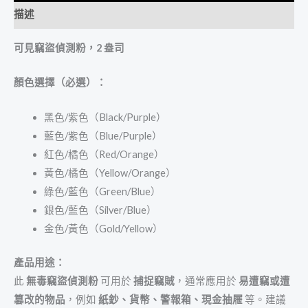
描述
可見竊盜偵測粉，2 盎司
顏色選擇（必選）：
黑色/紫色（Black/Purple）
藍色/紫色（Blue/Purple）
紅色/橘色（Red/Orange）
黃色/橘色（Yellow/Orange）
綠色/藍色（Green/Blue）
銀色/藍色（Silver/Blue）
金色/黃色（Gold/Yellow）
產品用途：
此
無毒竊盜偵測粉
可用於
捕捉竊賊
，通常應用於
易遭竊或遭
篡改的物品
，例如
紙鈔、貨幣、警報箱、現金抽屜
等。建議