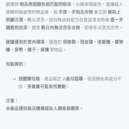
選擇與
物品表面顏色相匹配的粉末
，以確保隱蔽性。當嫌疑人
接觸到被處理的物品後，其
手部、手指及衣物
會立即
被染上
明顯污漬
，難以清洗。該特殊染料配方在嘗試清洗時會
進一步
擴散和加深
，通常
數日內無法完全去除
，即使多次清洗亦然。
建議僅用於室內環境
，適用於
保險箱、現金箱、收銀機、置物
櫃、貨幣、箱子、貨櫃
等物品。
包裝資訊：
按體積包裝
，產品裝於
2 盎司瓶罐
，但因顏色與成分不
同，
淨重量可能有所變動
。
注意：
本產品僅供執法機構或私人調查員購買。