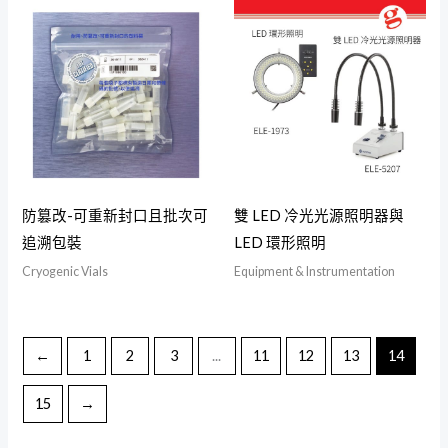
防篡改-可重新封口且批次可
雙 LED 冷光光源照明器與
追溯包裝
LED 環形照明
Cryogenic Vials
Equipment & Instrumentation
←
1
2
3
...
11
12
13
14
15
→