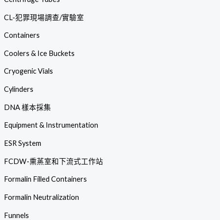
CL-犯罪現場調查/實驗室
Containers
Coolers & Ice Buckets
Cryogenic Vials
Cylinders
DNA 樣本採集
Equipment & Instrumentation
ESR System
FCDW-熏蒸室和下流式工作站
Formalin Filled Containers
Formalin Neutralization
Funnels