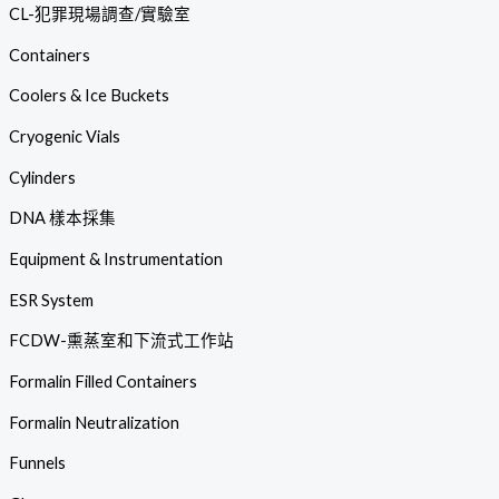
CL-犯罪現場調查/實驗室
Containers
Coolers & Ice Buckets
Cryogenic Vials
Cylinders
DNA 樣本採集
Equipment & Instrumentation
ESR System
FCDW-熏蒸室和下流式工作站
Formalin Filled Containers
Formalin Neutralization
Funnels