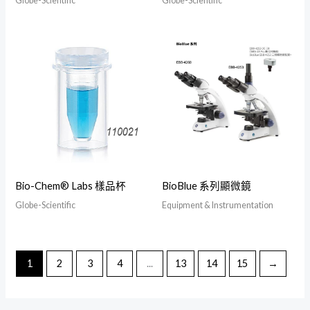
Globe-Scientific
Globe-Scientific
Bio-Chem® Labs 樣品杯
BioBlue 系列顯微鏡
Globe-Scientific
Equipment & Instrumentation
1
2
3
4
...
13
14
15
→