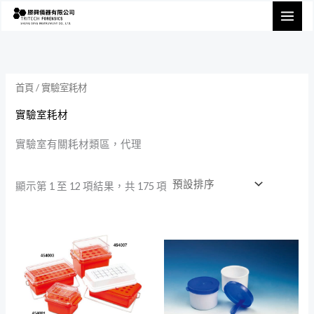
跳
至
主
要
內
首頁
/ 實驗室耗材
容
實驗室耗材
實驗室有關耗材類區，代理
顯示第 1 至 12 項結果，共 175 項