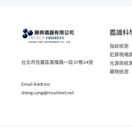
鑑識科
指紋檢測
犯罪現場
台北市信義區基隆路一段37巷24號
光源與檢
藥物檢測
Email Address
sheng.syng@msa.hinet.net