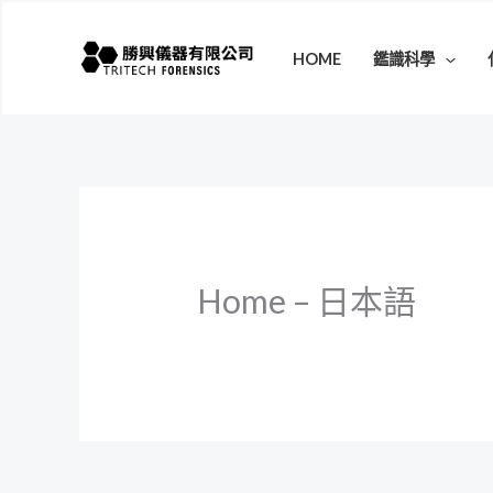
跳
至
HOME
鑑識科學
主
要
內
容
Home – 日本語