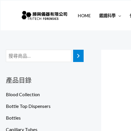
跳
至
HOME
鑑識科學
主
要
內
容
產品目錄
Blood Collection
Bottle Top Dispensers
Bottles
Capillary Tubes