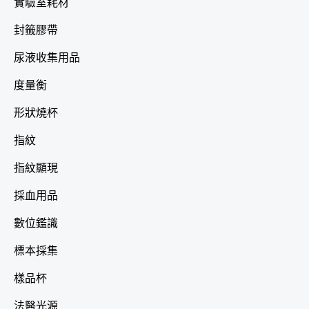
實驗室耗材
封籤膠帶
尿液收集用品
度量衡
形狀燒杯
指紋
指紋顯現
採血用品
數位鑑識
標本採集
樣品杯
法醫光源