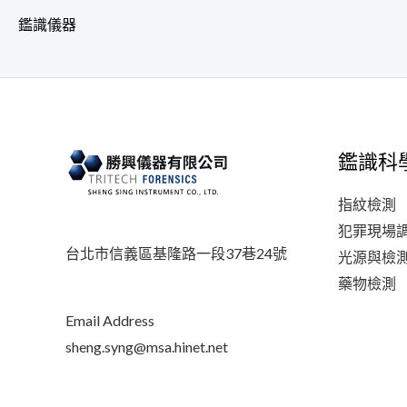
鑑識儀器
鑑識科
指紋檢測
犯罪現場
台北市信義區基隆路一段37巷24號
光源與檢
藥物檢測
Email Address
sheng.syng@msa.hinet.net