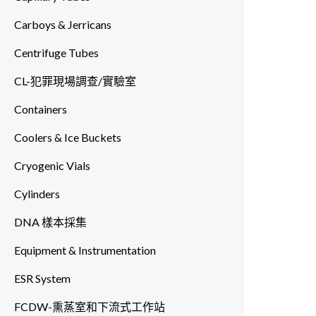
Carboys & Jerricans
Centrifuge Tubes
CL-犯罪現場調查/實驗室
Containers
Coolers & Ice Buckets
Cryogenic Vials
Cylinders
DNA 樣本採集
Equipment & Instrumentation
ESR System
FCDW-熏蒸室和下流式工作站