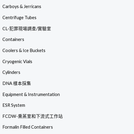
Carboys & Jerricans
Centrifuge Tubes
CL-犯罪現場調查/實驗室
Containers
Coolers & Ice Buckets
Cryogenic Vials
Cylinders
DNA 樣本採集
Equipment & Instrumentation
ESR System
FCDW-熏蒸室和下流式工作站
Formalin Filled Containers