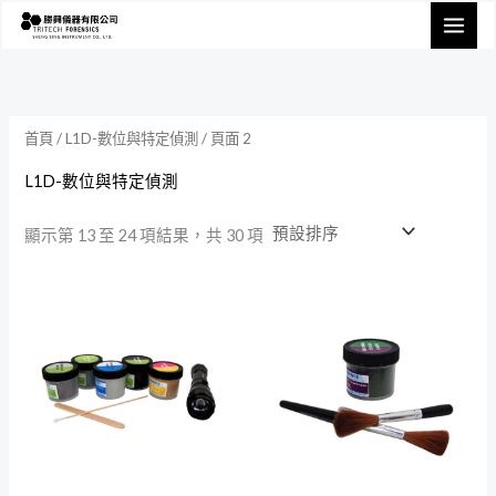
跳
至
主
要
內
首頁
/
L1D-數位與特定偵測
/ 頁面 2
容
L1D-數位與特定偵測
顯示第 13 至 24 項結果，共 30 項