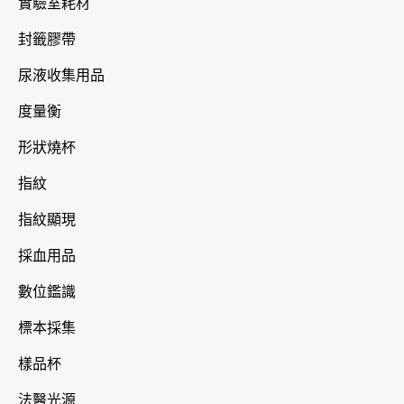
實驗室耗材
封籤膠帶
尿液收集用品
度量衡
形狀燒杯
指紋
指紋顯現
採血用品
數位鑑識
標本採集
樣品杯
法醫光源