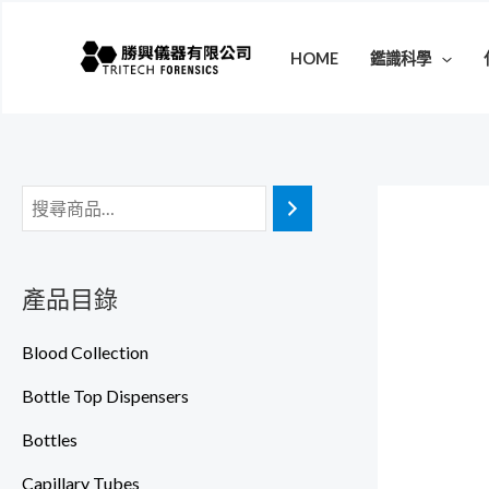
跳
至
HOME
鑑識科學
主
要
內
容
產品目錄
Blood Collection
Bottle Top Dispensers
Bottles
Capillary Tubes