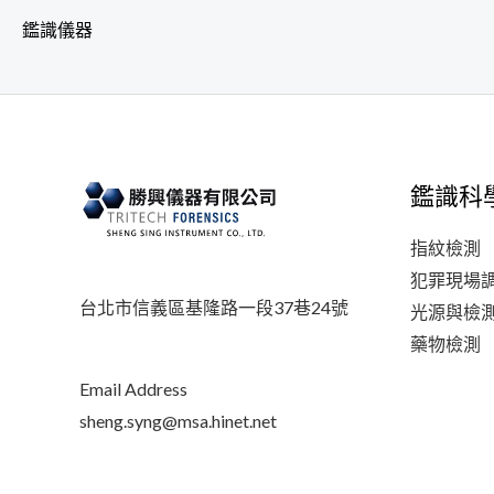
鑑識儀器
鑑識科
指紋檢測
犯罪現場
台北市信義區基隆路一段37巷24號
光源與檢
藥物檢測
Email Address
sheng.syng@msa.hinet.net