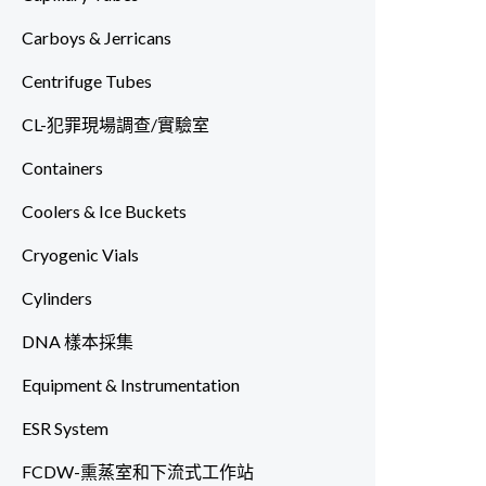
Carboys & Jerricans
Centrifuge Tubes
CL-犯罪現場調查/實驗室
Containers
Coolers & Ice Buckets
Cryogenic Vials
Cylinders
DNA 樣本採集
Equipment & Instrumentation
ESR System
FCDW-熏蒸室和下流式工作站