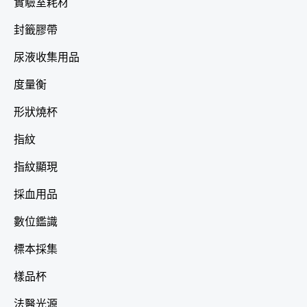
實驗室耗材
封籤膠帶
尿液收集用品
度量衡
形狀燒杯
指紋
指紋顯現
採血用品
數位鑑識
標本採集
樣品杯
法醫光源