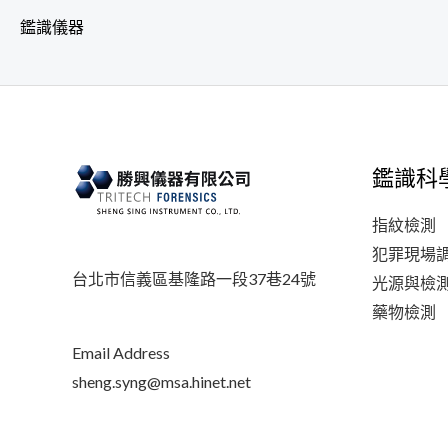
鑑識儀器
鑑識科
指紋檢測
犯罪現場
台北市信義區基隆路一段37巷24號
光源與檢
藥物檢測
Email Address
sheng.syng@msa.hinet.net