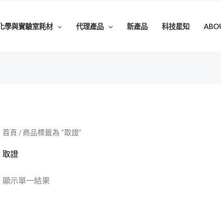
化學與實驗室耗材
代理產品
新產品
科技星知
ABO
首頁
/ 商品標籤為 “取證”
取證
顯示單一結果