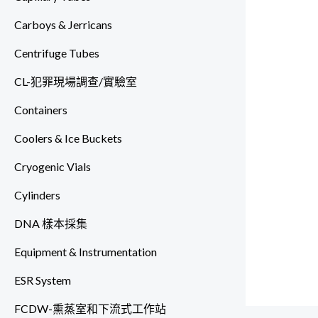
Carboys & Jerricans
Centrifuge Tubes
CL-犯罪現場調查/實驗室
Containers
Coolers & Ice Buckets
Cryogenic Vials
Cylinders
DNA 樣本採集
Equipment & Instrumentation
ESR System
FCDW-熏蒸室和下流式工作站