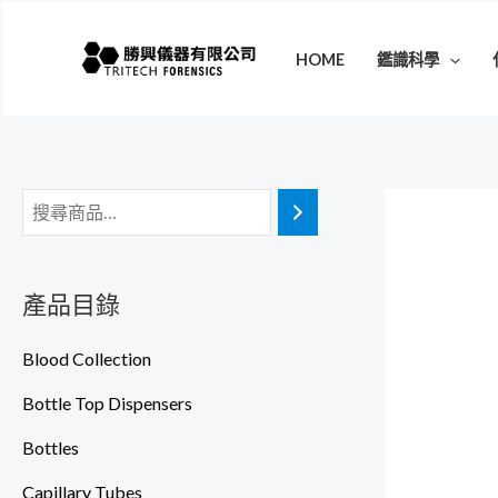
跳
至
HOME
鑑識科學
主
要
內
容
產品目錄
Blood Collection
Bottle Top Dispensers
Bottles
Capillary Tubes