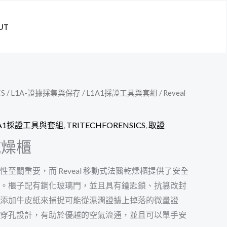
UT
CS
/
L1A-證據採集與保存
/
L1A1採證工具與套組
/ Reveal
1A1採證工具與套組
,
TRITECHFORENSICS
,
取證
乾燥櫃
至關重要，而 Reveal 移動式法醫乾燥櫃提供了安全
。櫃子配有鋼化玻璃門，並且具有鑰匙鎖、抗篡改封
添加牛皮紙來捕捉可能從濕潤證據上掉落的微量證
穿孔設計，有助於優越的空氣流通，並且可以單手安