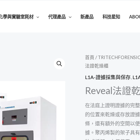
化學與實驗室耗材
代理產品
新產品
科技星知
ABO
首頁
/
TRITECHFORENSI
法證乾燥櫃
L1A-證據採集與保存
,
L
Reveal法證
在法庭上證明證據的完整性
的位置來乾燥或存放證據
條，還有額外的空間以便
據。聚丙烯製的架子具有