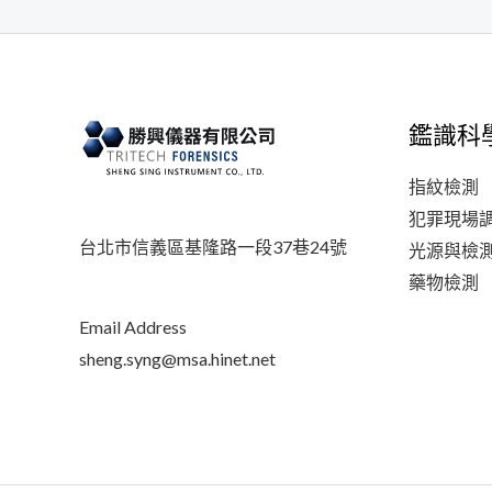
鑑識科
指紋檢測
犯罪現場
台北市信義區基隆路一段37巷24號
光源與檢
藥物檢測
Email Address
sheng.syng@msa.hinet.net