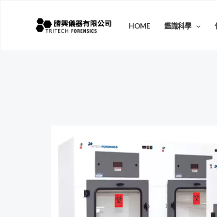
跳
至
HOME
鑑識科學
主
要
內
容