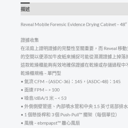
描述
Reveal Mobile Forensic Evidence Drying Cabinet – 48″
證據收集
在法庭上證明證據的完整性至關重要，而 Reveal
的空間以便添加牛皮紙來捕捉可能從濕潤證據上掉落
這款乾燥櫃能夠有效地確保證據在乾燥或存儲過程中
乾燥櫃規格 – 單門型
• 氣流 CFM – (ASDC-36)：145，(ASDC-48)：145
• 面速 FPM – > 100
• 噪音/dBA/1 米 – < 53
• 外側側壁管道、內部噴水管和中央 1.5 英寸底部
• 1 個懸掛桿和 3 個 Push-Pull™ 擱架（每個單位）
• 風機 – ebmpapst™ 離心風扇