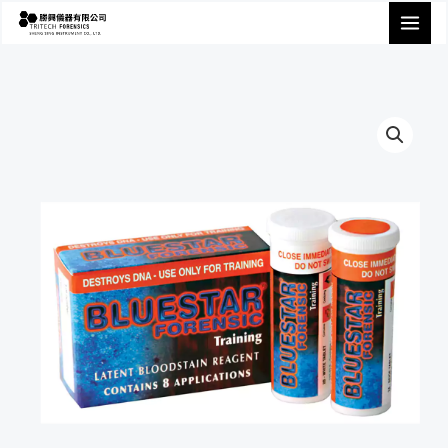
跳
至
主
要
內
容