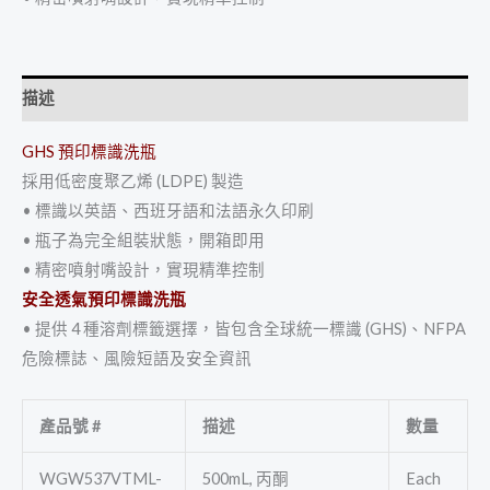
描述
GHS 預印標識洗瓶
採用低密度聚乙烯 (LDPE) 製造
• 標識以英語、西班牙語和法語永久印刷
• 瓶子為完全組裝狀態，開箱即用
• 精密噴射嘴設計，實現精準控制
安全透氣預印標識洗瓶
• 提供 4 種溶劑標籤選擇，皆包含全球統一標識 (GHS)、NFPA
危險標誌、風險短語及安全資訊
產品號
#
描述
數量
WGW537VTML-
500mL, 丙酮
Each