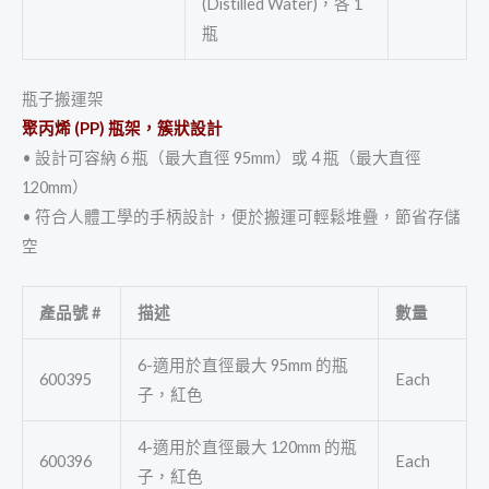
(Distilled Water)，各 1
瓶
瓶子搬運架
聚丙烯 (PP) 瓶架，簇狀設計
• 設計可容納 6 瓶（最大直徑 95mm）或 4 瓶（最大直徑
120mm）
• 符合人體工學的手柄設計，便於搬運可輕鬆堆疊，節省存儲
空
產品號
#
描述
數量
6-適用於直徑最大 95mm 的瓶
600395
Each
子，紅色
4-適用於直徑最大 120mm 的瓶
600396
Each
子，紅色