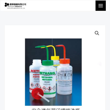
跳
至
主
要
內
容