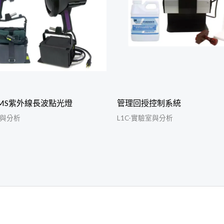
00MS紫外線長波點光燈
管理回授控制系統
室與分析
L1C-實驗室與分析