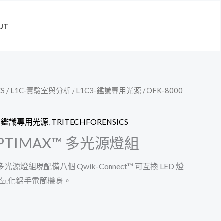
UT
CS
/
L1C-實驗室與分析
/
L1C3-鑑識專用光源
/ OFK-8000
3-鑑識專用光源
,
TRITECHFORENSICS
 OPTIMAX™ 多光源燈組
™ 多光源燈組現配備八個 Qwik-Connect™ 可互換 LED 燈
氧化鋁手電筒機身。