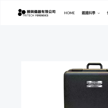
跳
至
HOME
鑑識科學
主
要
內
容