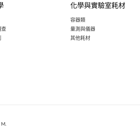
學
化學與實驗室耗材
容器類
調查
量測與儀器
測
其他耗材
 M.