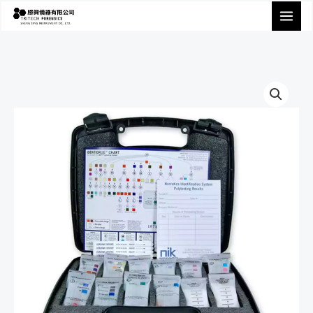
跳
至
主
要
內
容