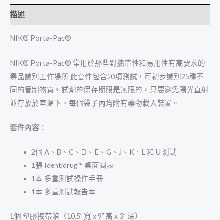
描述
NIK® Porta-Pac®
NIK® Porta-Pac® 常用於那些對攜帶性和易用性有高要求的
毒品識別工作場所 此套件包含20項測試，可初步識別25種不
同的管制物質。試劑的保存期限是無限的，只要避免陽光直射
並存放於室溫下。每個袋子內均附有藥物載入裝置。
套件內容
：
2個 A、B、C、D、E、G、J、K、L 和 U 測試
1張 Identidrug™ 桌面圖表
1本 多重測試操作手冊
1本 多重測試報告本
1個 塑膠攜帶箱（10.5” 寬 x 9” 高 x 3” 深）