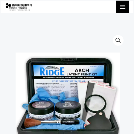
跳
至
主
要
內
容