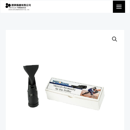
跳
至
主
要
內
容