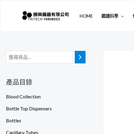
跳
至
HOME
鑑識科學
主
要
內
容
產品目錄
Blood Collection
Bottle Top Dispensers
Bottles
Capillary Tubes