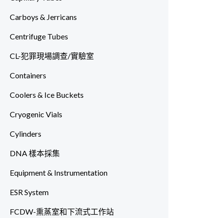
Carboys & Jerricans
Centrifuge Tubes
CL-犯罪現場調查/實驗室
Containers
Coolers & Ice Buckets
Cryogenic Vials
Cylinders
DNA 樣本採集
Equipment & Instrumentation
ESR System
FCDW-熏蒸室和下流式工作站