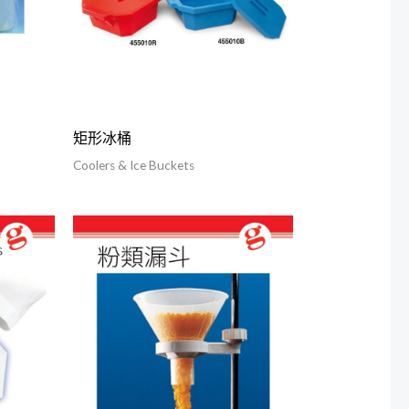
矩形冰桶
Coolers & Ice Buckets