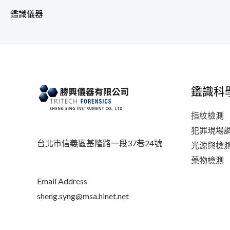
鑑識儀器
鑑識科
指紋檢測
犯罪現場
台北市信義區基隆路一段37巷24號
光源與檢
藥物檢測
Email Address
sheng.syng@msa.hinet.net