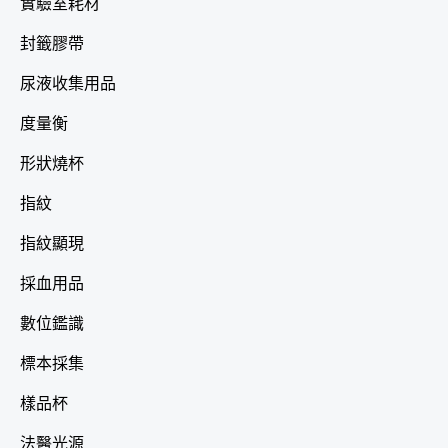
實驗室耗材
封籤膠帶
尿液收集用品
度量衡
形狀燒杯
指紋
指紋顯現
採血用品
數位鑑識
標本採集
樣品杯
法醫光源