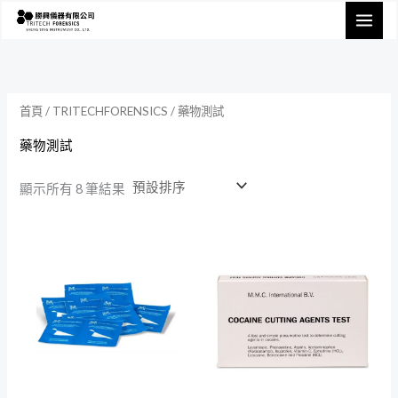
跳
至
主
要
內
首頁
/
TRITECHFORENSICS
/ 藥物測試
容
藥物測試
顯示所有 8 筆結果