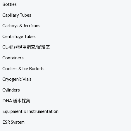
Bottles
Capillary Tubes
Carboys & Jerricans
Centrifuge Tubes
CL-犯罪現場調查/實驗室
Containers
Coolers & Ice Buckets
Cryogenic Vials
Cylinders
DNA 樣本採集
Equipment & Instrumentation
ESR System