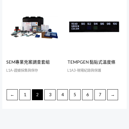
SEM專業兇案調查套組
TEMPGEN 黏貼式溫度條
L1A-證據採集與保存
L1A3-現場紀錄與保護
←
1
2
3
4
5
6
7
→