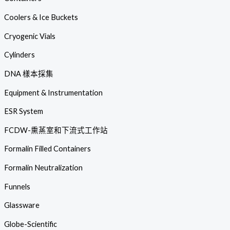
Coolers & Ice Buckets
Cryogenic Vials
Cylinders
DNA 樣本採集
Equipment & Instrumentation
ESR System
FCDW-熏蒸室和下流式工作站
Formalin Filled Containers
Formalin Neutralization
Funnels
Glassware
Globe-Scientific