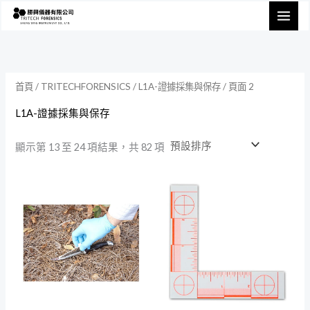
跳
至
主
要
內
首頁
/
TRITECHFORENSICS
/
L1A-證據採集與保存
/ 頁面 2
容
L1A-證據採集與保存
顯示第 13 至 24 項結果，共 82 項