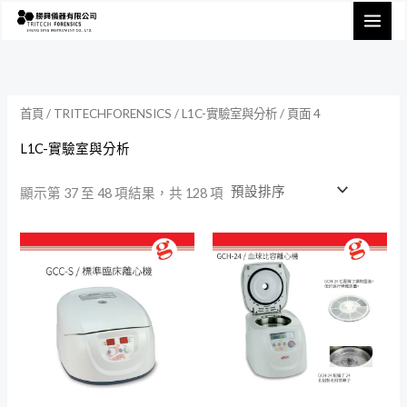
跳
至
主
要
內
首頁
/
TRITECHFORENSICS
/
L1C-實驗室與分析
/ 頁面 4
容
L1C-實驗室與分析
顯示第 37 至 48 項結果，共 128 項