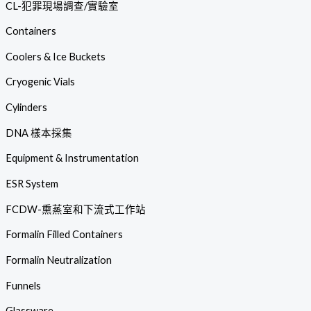
CL-犯罪現場調查/實驗室
Containers
Coolers & Ice Buckets
Cryogenic Vials
Cylinders
DNA 樣本採集
Equipment & Instrumentation
ESR System
FCDW-熏蒸室和下流式工作站
Formalin Filled Containers
Formalin Neutralization
Funnels
Glassware