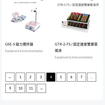
GSE-S 磁力攪拌器
GTR-2-FS / 固定速度雙層管
搖床
Equipment & Instrumentation
Equipment & Instrumentation
←
1
2
3
4
5
6
7
...
9
10
11
→