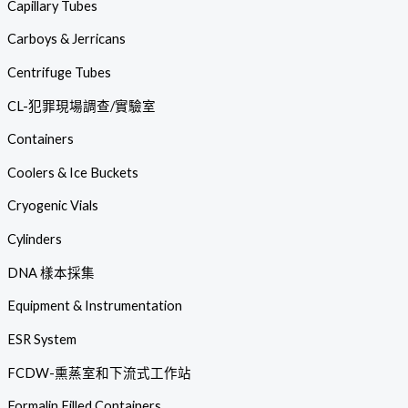
Capillary Tubes
Carboys & Jerricans
Centrifuge Tubes
CL-犯罪現場調查/實驗室
Containers
Coolers & Ice Buckets
Cryogenic Vials
Cylinders
DNA 樣本採集
Equipment & Instrumentation
ESR System
FCDW-熏蒸室和下流式工作站
Formalin Filled Containers