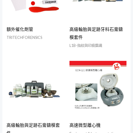
額外催化劑管
高級輪胎與足跡牙科石膏鑄
模套件
TRITECHFORENSICS
L1B-指紋與印痕鑑識
高級輪胎與足跡石膏鑄模套
高速微型離心機