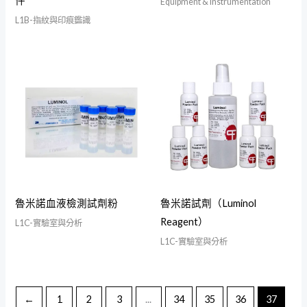
件
Equipment & Instrumentation
L1B-指紋與印痕鑑識
魯米諾血液檢測試劑粉
魯米諾試劑（Luminol
Reagent）
L1C-實驗室與分析
L1C-實驗室與分析
←
1
2
3
...
34
35
36
37