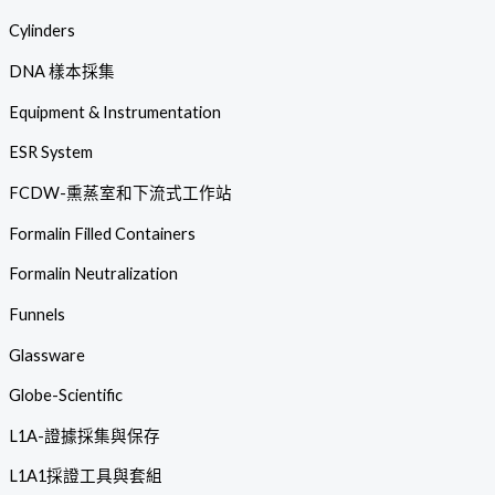
Cylinders
DNA 樣本採集
Equipment & Instrumentation
ESR System
FCDW-熏蒸室和下流式工作站
Formalin Filled Containers
Formalin Neutralization
Funnels
Glassware
Globe-Scientific
L1A-證據採集與保存
L1A1採證工具與套組