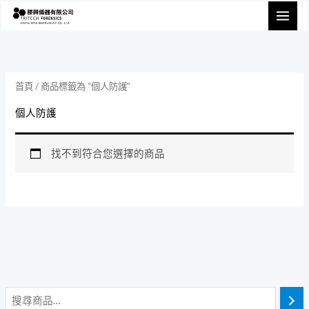
跳
至
主
要
內
首頁
/ 商品標籤為 “個人防護”
容
個人防護
找不到符合您選擇的商品