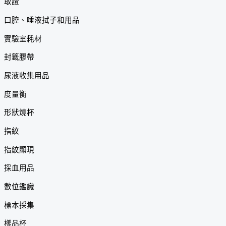
取證
口腔、唾液拭子和用品
實驗室耗材
封籤膠帶
尿液收集用品
度量衡
形狀燒杯
指紋
指紋顯現
採血用品
數位鑑識
標本採集
樣品杯