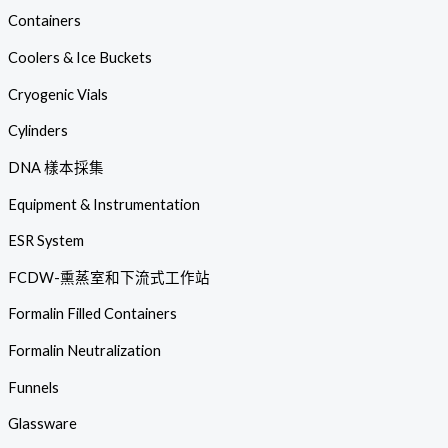
Containers
Coolers & Ice Buckets
Cryogenic Vials
Cylinders
DNA 樣本採集
Equipment & Instrumentation
ESR System
FCDW-熏蒸室和下流式工作站
Formalin Filled Containers
Formalin Neutralization
Funnels
Glassware