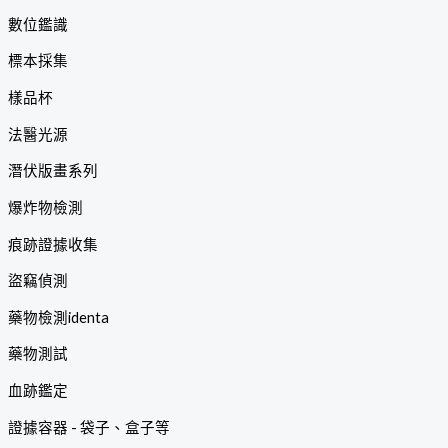
數位鑑識
標本採集
樣品杯
法醫光源
潛伏版畫系列
爆炸物檢測
痕跡證據收集
盜竊偵測
藥物檢測identa
藥物測試
血跡鑑定
證據容器 - 袋子、盒子等