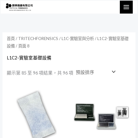
跳
至
主
要
內
首頁
/
TRITECHFORENSICS
/
L1C-實驗室與分析
/
L1C2-實驗室基礎
設備
/ 頁面 8
容
L1C2-實驗室基礎設備
顯示第 85 至 96 項結果，共 96 項